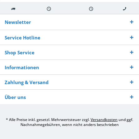
Kostenloser
Versand innerhalb von
Versand von
So erreichen
Versand ab €
7-10 Werktagen bei
veredelter Ware
Sie uns 0160
Newsletter
250,-
Warenverfügbarkeit
innerhalb von 10-12
970 511 90
Bestellwert
Werktagen
Service Hotline
Shop Service
Informationen
Zahlung & Versand
Über uns
* Alle Preise inkl. gesetzl. Mehrwertsteuer zzgl.
Versandkosten
und ggf.
Nachnahmegebühren, wenn nicht anders beschrieben