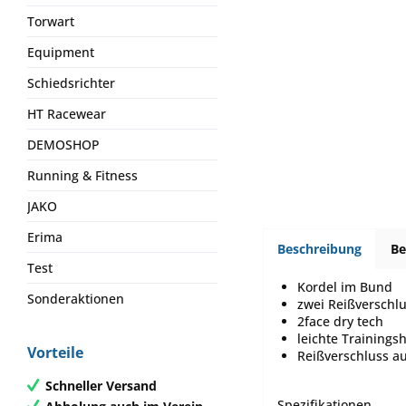
Torwart
Equipment
Schiedsrichter
HT Racewear
DEMOSHOP
Running & Fitness
JAKO
Erima
Beschreibung
B
Test
Kordel im Bund
Sonderaktionen
zwei Reißverschl
2face dry tech
leichte Trainings
Vorteile
Reißverschluss au
Schneller Versand
Spezifikationen