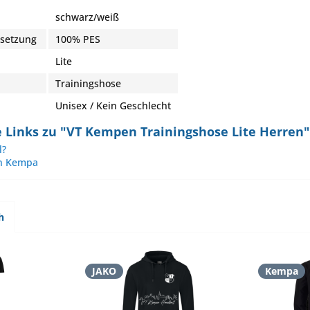
schwarz/weiß
nsetzung
100% PES
Lite
Trainingshose
Unisex / Kein Geschlecht
 Links zu "VT Kempen Trainingshose Lite Herren"
l?
on Kempa
h
JAKO
Kempa