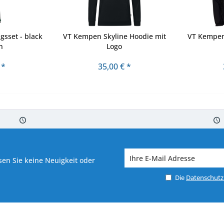
sset - black
VT Kempen Skyline Hoodie mit
VT Kempen
n
Logo
 *
35,00 € *
 7-10 Werktagen bei Warenverfügbarkeit
Versand von veredelter Ware in
en Sie keine Neuigkeit oder
Die
Datenschut