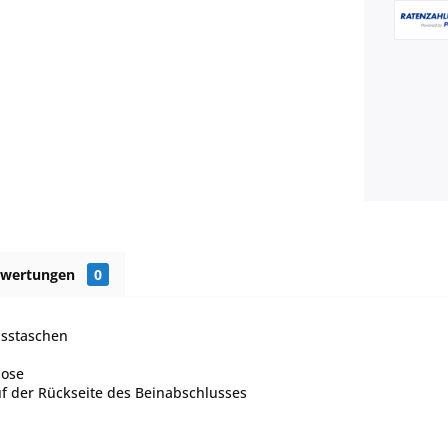
ewertungen
0
usstaschen
hose
f der Rückseite des Beinabschlusses