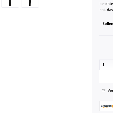
beachte
hat, da
Solle
Ver