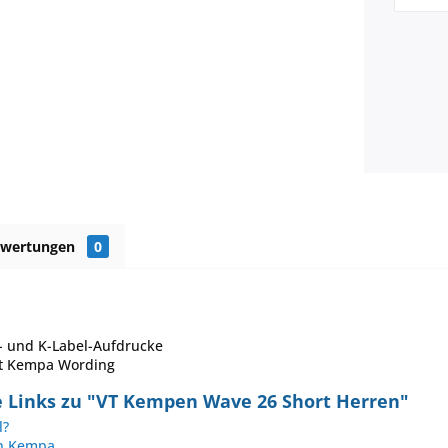
ewertungen
0
- und K-Label-Aufdrucke
it Kempa Wording
 Links zu "VT Kempen Wave 26 Short Herren"
l?
on Kempa