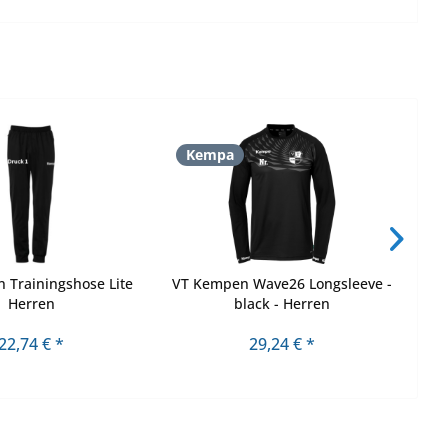
Kempa
S
 Trainingshose Lite
VT Kempen Wave26 Longsleeve -
V
Herren
black - Herren
22,74 € *
29,24 € *