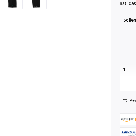
hat, da
Solle
Ver