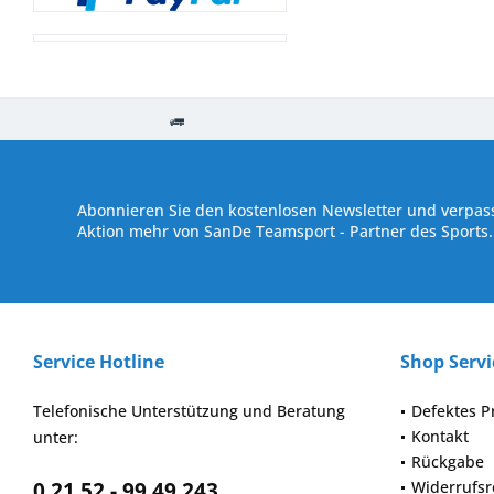
Kostenloser Versand ab € 250,- Bestellwert
Versand innerhalb von
Abonnieren Sie den kostenlosen Newsletter und verpass
Aktion mehr von SanDe Teamsport - Partner des Sports.
Service Hotline
Shop Servi
Telefonische Unterstützung und Beratung
Defektes P
Kontakt
unter:
Rückgabe
0 21 52 - 99 49 243
Widerrufsr