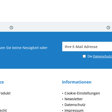
 7-10 Werktagen bei Warenverfügbarkeit
Versand von veredelter Ware in
en Sie keine Neuigkeit oder
Die
Datenschut
ce
Informationen
rodukt
Cookie-Einstellungen
Newsletter
Datenschutz
echt
Impressum