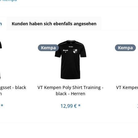
h
Kunden haben sich ebenfalls angesehen
Kempa
Kempa
sset - black
VT Kempen Poly Shirt Training -
VT Kempen
n
black - Herren
 *
12,99 € *