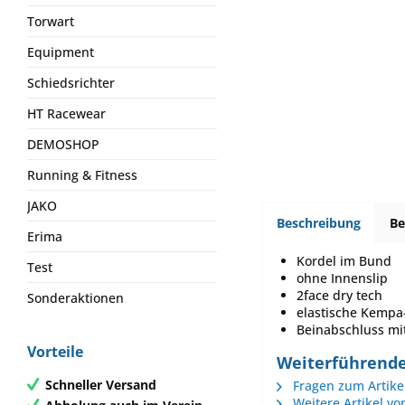
Torwart
Equipment
Schiedsrichter
HT Racewear
DEMOSHOP
Running & Fitness
JAKO
Beschreibung
B
Erima
Kordel im Bund
Test
ohne Innenslip
2face dry tech
Sonderaktionen
elastische Kempa
Beinabschluss m
Vorteile
Weiterführende
Schneller Versand
Fragen zum Artike
Weitere Artikel v