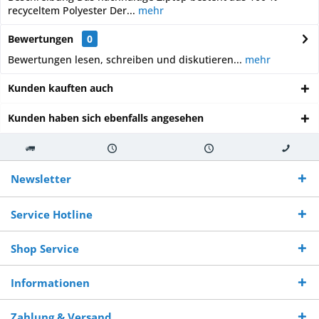
recyceltem Polyester Der...
mehr
Bewertungen
0
Bewertungen lesen, schreiben und diskutieren...
mehr
Kunden kauften auch
Kunden haben sich ebenfalls angesehen
Kostenloser
Versand innerhalb von
Versand von
So erreichen
Versand ab €
7-10 Werktagen bei
veredelter Ware
Sie uns 0160
Newsletter
250,-
Warenverfügbarkeit
innerhalb von 10-12
970 511 90
Bestellwert
Werktagen
Service Hotline
Shop Service
Informationen
Zahlung & Versand