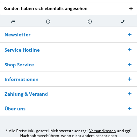
Kunden haben sich ebenfalls angesehen
Kostenloser
Versand innerhalb von
Versand von
So erreichen
Versand ab €
7-10 Werktagen bei
veredelter Ware
Sie uns 0160
Newsletter
250,-
Warenverfügbarkeit
innerhalb von 10-12
970 511 90
Bestellwert
Werktagen
Service Hotline
Shop Service
Informationen
Zahlung & Versand
Über uns
* Alle Preise inkl. gesetzl. Mehrwertsteuer zzgl.
Versandkosten
und ggf.
Nachnahmegebühren, wenn nicht anders beschrieben