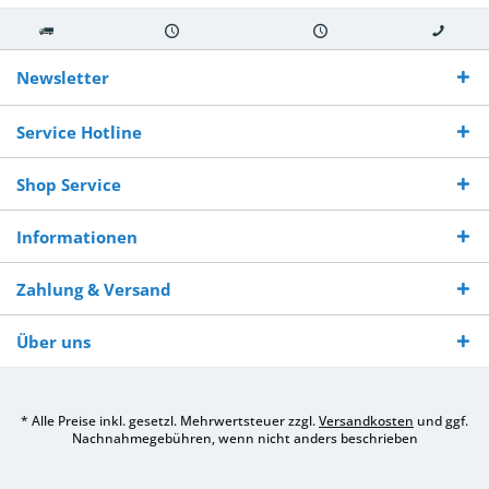
Kostenloser
Versand innerhalb von
Versand von
So erreichen
Versand ab €
7-10 Werktagen bei
veredelter Ware
Sie uns 0160
Newsletter
250,-
Warenverfügbarkeit
innerhalb von 10-12
970 511 90
Bestellwert
Werktagen
Service Hotline
Shop Service
Informationen
Zahlung & Versand
Über uns
* Alle Preise inkl. gesetzl. Mehrwertsteuer zzgl.
Versandkosten
und ggf.
Nachnahmegebühren, wenn nicht anders beschrieben