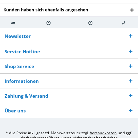
Kunden haben sich ebenfalls angesehen
Kostenloser
Versand innerhalb von
Versand von
So erreichen
Versand ab €
7-10 Werktagen bei
veredelter Ware
Sie uns 0160
Newsletter
250,-
Warenverfügbarkeit
innerhalb von 10-12
970 511 90
Bestellwert
Werktagen
Service Hotline
Shop Service
Informationen
Zahlung & Versand
Über uns
* Alle Preise inkl. gesetzl. Mehrwertsteuer zzgl.
Versandkosten
und ggf.
Nachnahmegebühren, wenn nicht anders beschrieben