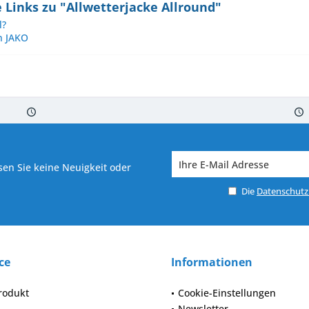
Links zu "Allwetterjacke Allround"
l?
n JAKO
 7-10 Werktagen bei Warenverfügbarkeit
Versand von veredelter Ware in
en Sie keine Neuigkeit oder
Die
Datenschut
ce
Informationen
rodukt
Cookie-Einstellungen
Newsletter