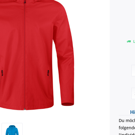
L
Hi
Du möch
folgend
"individ