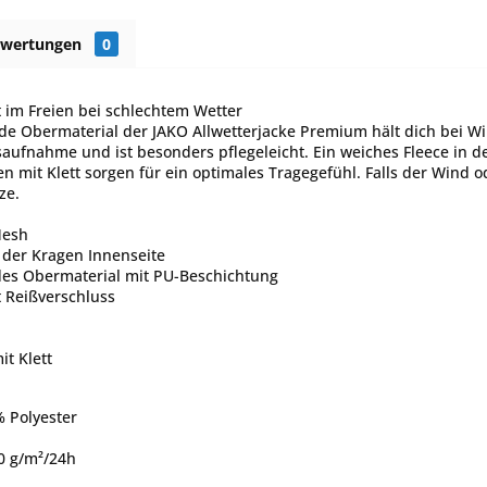
ewertungen
0
t im Freien bei schlechtem Wetter
e Obermaterial der JAKO Allwetterjacke Premium hält dich bei W
saufnahme und ist besonders pflegeleicht. Ein weiches Fleece in 
 mit Klett sorgen für ein optimales Tragegefühl. Falls der Wind od
ze.
Mesh
 der Kragen Innenseite
es Obermaterial mit PU-Beschichtung
t Reißverschluss
t Klett
% Polyester
0 g/m²/24h