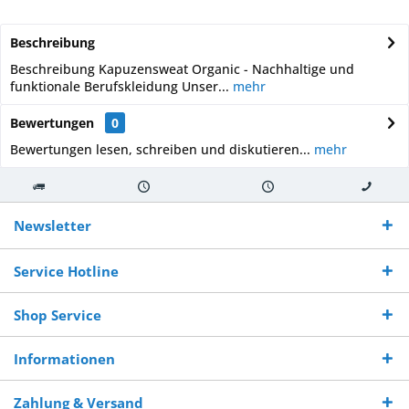
Beschreibung
Beschreibung Kapuzensweat Organic - Nachhaltige und
funktionale Berufskleidung Unser...
mehr
Bewertungen
0
Bewertungen lesen, schreiben und diskutieren...
mehr
Kostenloser
Versand innerhalb von
Versand von
So erreichen
Versand ab €
7-10 Werktagen bei
veredelter Ware
Sie uns 0160
Newsletter
250,-
Warenverfügbarkeit
innerhalb von 10-12
970 511 90
Bestellwert
Werktagen
Service Hotline
Shop Service
Informationen
Zahlung & Versand