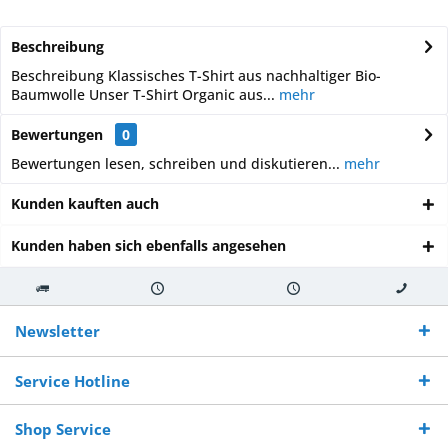
Beschreibung
Beschreibung Klassisches T-Shirt aus nachhaltiger Bio-
Baumwolle Unser T-Shirt Organic aus...
mehr
Bewertungen
0
Bewertungen lesen, schreiben und diskutieren...
mehr
Kunden kauften auch
Kunden haben sich ebenfalls angesehen
Kostenloser
Versand innerhalb von
Versand von
So erreichen
Versand ab €
7-10 Werktagen bei
veredelter Ware
Sie uns 0160
Newsletter
250,-
Warenverfügbarkeit
innerhalb von 10-12
970 511 90
Bestellwert
Werktagen
Service Hotline
Shop Service