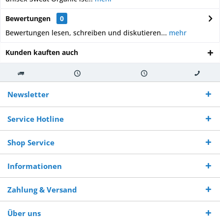
Bewertungen
0
Bewertungen lesen, schreiben und diskutieren...
mehr
Kunden kauften auch
Kostenloser
Versand innerhalb von
Versand von
So erreichen
Versand ab €
7-10 Werktagen bei
veredelter Ware
Sie uns 0160
Newsletter
250,-
Warenverfügbarkeit
innerhalb von 10-12
970 511 90
Bestellwert
Werktagen
Service Hotline
Shop Service
Informationen
Zahlung & Versand
Über uns