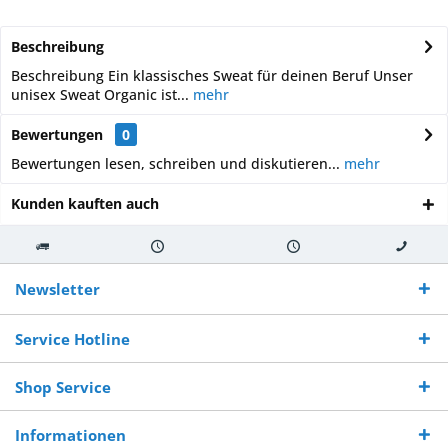
Beschreibung
Beschreibung Ein klassisches Sweat für deinen Beruf Unser
unisex Sweat Organic ist...
mehr
Bewertungen
0
Bewertungen lesen, schreiben und diskutieren...
mehr
Kunden kauften auch
Kostenloser
Versand innerhalb von
Versand von
So erreichen
Versand ab €
7-10 Werktagen bei
veredelter Ware
Sie uns 0160
Newsletter
250,-
Warenverfügbarkeit
innerhalb von 10-12
970 511 90
Bestellwert
Werktagen
Service Hotline
Shop Service
Informationen