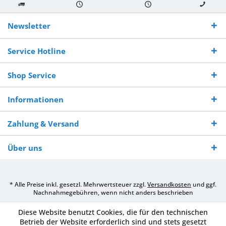
Kostenloser
Versand innerhalb von
Versand von
So erreichen
Versand ab €
7-10 Werktagen bei
veredelter Ware
Sie uns 0160
Newsletter
250,-
Warenverfügbarkeit
innerhalb von 10-12
970 511 90
Bestellwert
Werktagen
Service Hotline
Shop Service
Informationen
Zahlung & Versand
Über uns
* Alle Preise inkl. gesetzl. Mehrwertsteuer zzgl.
Versandkosten
und ggf.
Nachnahmegebühren, wenn nicht anders beschrieben
Diese Website benutzt Cookies, die für den technischen
Betrieb der Website erforderlich sind und stets gesetzt