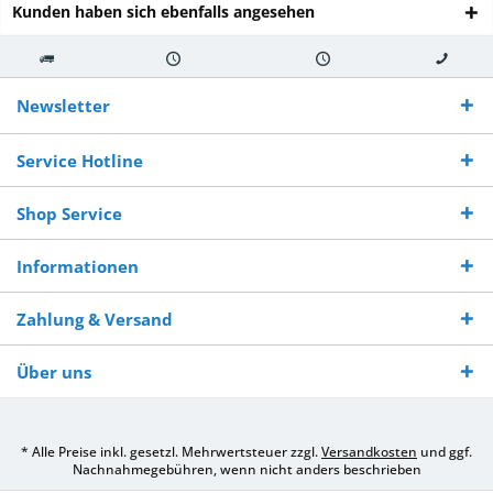
Kunden haben sich ebenfalls angesehen
Kostenloser
Versand innerhalb von
Versand von
So erreichen
Versand ab €
7-10 Werktagen bei
veredelter Ware
Sie uns 0160
Newsletter
250,-
Warenverfügbarkeit
innerhalb von 10-12
970 511 90
Bestellwert
Werktagen
Service Hotline
Shop Service
Informationen
Zahlung & Versand
Über uns
* Alle Preise inkl. gesetzl. Mehrwertsteuer zzgl.
Versandkosten
und ggf.
Nachnahmegebühren, wenn nicht anders beschrieben