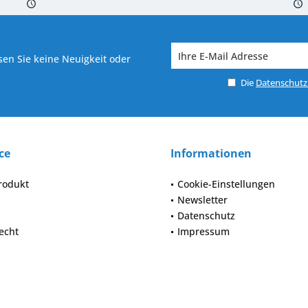
 7-10 Werktagen bei Warenverfügbarkeit
Versand von veredelter Ware in
en Sie keine Neuigkeit oder
Die
Datenschut
ce
Informationen
rodukt
Cookie-Einstellungen
Newsletter
Datenschutz
echt
Impressum