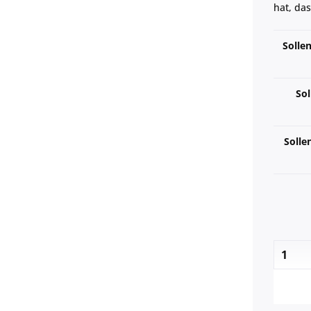
hat, da
Solle
Sol
Solle