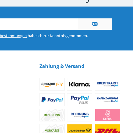
nerhalb von 10-12 Werktagen
So erreichen Sie uns 0160 970 511 90
zbestimmungen
habe ich zur Kenntnis genommen.
Zahlung & Versand