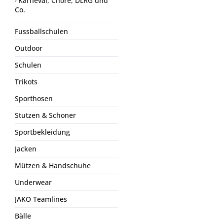
Karneval, Chöre, DLRG und
Co.
Fussballschulen
Outdoor
Schulen
Trikots
Sporthosen
Stutzen & Schoner
Sportbekleidung
Jacken
Mützen & Handschuhe
Underwear
JAKO Teamlines
Bälle