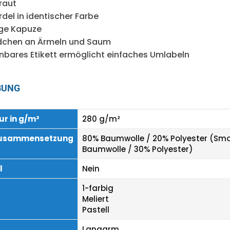
raut
el in identischer Farbe
ge Kapuze
dchen an Ärmeln und Saum
nbares Etikett ermöglicht einfaches Umlabeln
BUNG
r in g/m²
280 g/m²
zusammensetzung
80% Baumwolle / 20% Polyester (Smo
Baumwolle / 30% Polyester)
l
Nein
1-farbig
Meliert
Pastell
Langarm