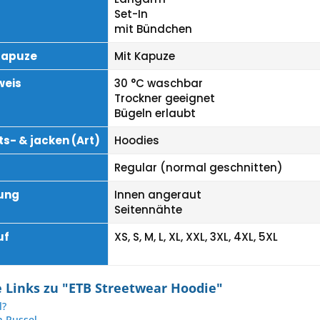
Set-In
mit Bündchen
Kapuze
Mit Kapuze
weis
30 °C waschbar
Trockner geeignet
Bügeln erlaubt
s- & jacken (Art)
Hoodies
Regular (normal geschnitten)
ung
Innen angeraut
Seitennähte
uf
XS, S, M, L, XL, XXL, 3XL, 4XL, 5XL
 Links zu "ETB Streetwear Hoodie"
l?
n Russel