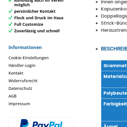
Abholung auch im Verein
Innen ange
möglich
Kapuzenkord
persönlicher Kontakt
Doppellagi
Flock und Druck im Haus
Strick-Bün
Full Customize
Heraustren
Zuverlässig und schnell
Informationen
BESCHREI
Cookie-Einstellungen
Händler-Login
Grammatu
Kontakt
Material
Widerrufsrecht
Datenschutz
Polybeute
AGB
Impressum
Farbigkeit
Ärmel