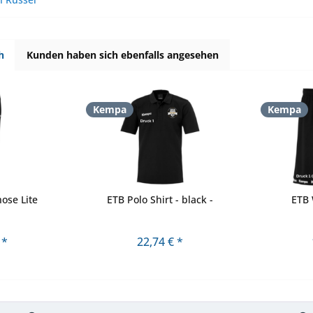
h
Kunden haben sich ebenfalls angesehen
Kempa
Kempa
ose Lite
ETB Polo Shirt - black -
ETB 
 *
22,74 € *