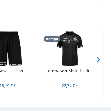
Kempa
K
Wave 26 Short
ETB Wave26 Shirt - black -
ETB
18,19 € *
22,74 € *