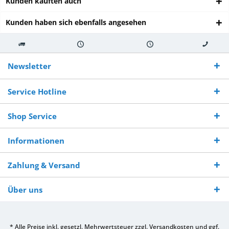
Kunden kauften auch
Kunden haben sich ebenfalls angesehen
Kostenloser
Versand innerhalb von
Versand von
So erreichen
Versand ab €
7-10 Werktagen bei
veredelter Ware
Sie uns 0160
Newsletter
250,-
Warenverfügbarkeit
innerhalb von 10-12
970 511 90
Bestellwert
Werktagen
Service Hotline
Shop Service
Informationen
Zahlung & Versand
Über uns
* Alle Preise inkl. gesetzl. Mehrwertsteuer zzgl.
Versandkosten
und ggf.