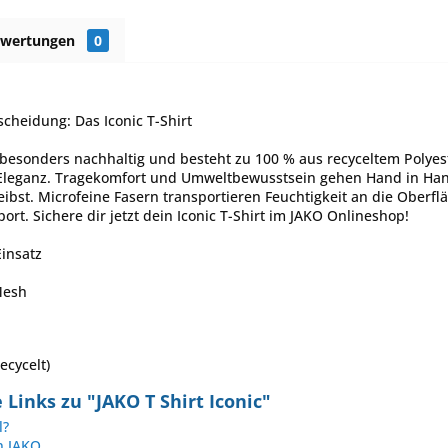
ewertungen
0
scheidung: Das Iconic T-Shirt
st besonders nachhaltig und besteht zu 100 % aus recyceltem Polye
e Eleganz. Tragekomfort und Umweltbewusstsein gehen Hand in Hand
eibst. Microfeine Fasern transportieren Feuchtigkeit an die Oberf
rt. Sichere dir jetzt dein Iconic T-Shirt im JAKO Onlineshop!
insatz
Mesh
ecycelt)
Links zu "JAKO T Shirt Iconic"
l?
n JAKO