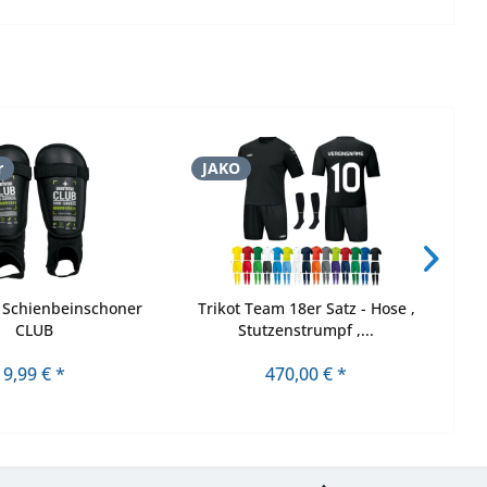
r
JAKO
J
 Schienbeinschoner
Trikot Team 18er Satz - Hose ,
B
CLUB
Stutzenstrumpf ,...
9,99 € *
470,00 € *