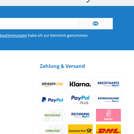
nerhalb von 10-12 Werktagen
So erreichen Sie uns 0160 970 511 90
zbestimmungen
habe ich zur Kenntnis genommen.
Zahlung & Versand