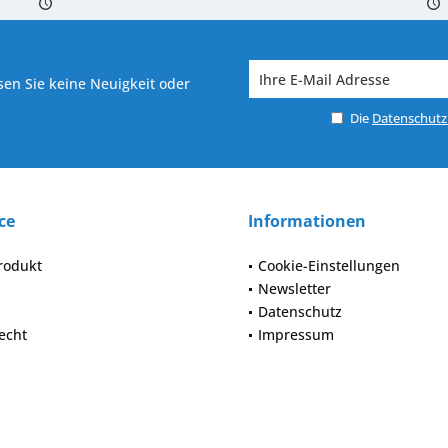
 7-10 Werktagen bei Warenverfügbarkeit
Versand von veredelter Ware in
en Sie keine Neuigkeit oder
Die
Datenschut
ce
Informationen
rodukt
Cookie-Einstellungen
Newsletter
Datenschutz
echt
Impressum