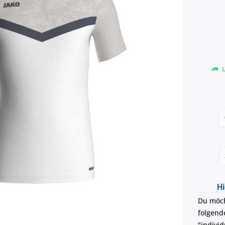
L
Hi
Du möch
folgend
"individ