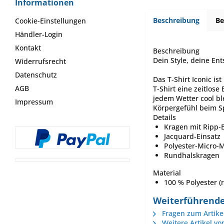
Informationen
Beschreibung
B
Cookie-Einstellungen
Händler-Login
Kontakt
Beschreibung
Dein Style, deine Ent
Widerrufsrecht
Datenschutz
Das T-Shirt Iconic i
AGB
T-Shirt eine zeitlos
jedem Wetter cool bl
Impressum
Körpergefühl beim Spo
Details
Kragen mit Ripp-E
Jacquard-Einsatz
Polyester-Micro-
Rundhalskragen
Material
100 % Polyester (r
Weiterführende 
Fragen zum Artike
Weitere Artikel vo