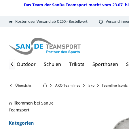
Das Team der SanDe Teamsport macht vom 23.07 bis 07.
Kostenloser Versand ab € 250,- Bestellwert
Versand inne
ulen
Outdoor
Schulen
Trikots
Sporthosen
S

Übersicht
JAKO Teamlines
Jako
Teamline Iconic
Willkommen bei SanDe
Teamsport
Kategorien