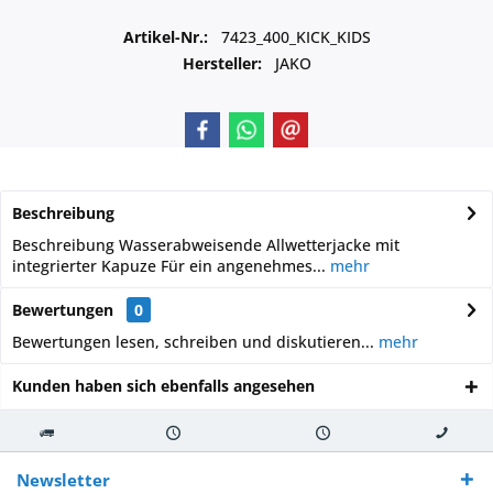
Artikel-Nr.:
7423_400_KICK_KIDS
Hersteller:
JAKO
Beschreibung
Beschreibung Wasserabweisende Allwetterjacke mit
integrierter Kapuze Für ein angenehmes...
mehr
Bewertungen
0
Bewertungen lesen, schreiben und diskutieren...
mehr
Kunden haben sich ebenfalls angesehen
Kostenloser
Versand innerhalb von
Versand von
So erreichen
Versand ab €
7-10 Werktagen bei
veredelter Ware
Sie uns 0160
Newsletter
250,-
Warenverfügbarkeit
innerhalb von 10-12
970 511 90