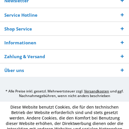
Newsletter
250,-
Warenverfügbarkeit
innerhalb von 10-12
970 511 90
Bestellwert
Werktagen
Service Hotline
Shop Service
Informationen
Zahlung & Versand
Über uns
* Alle Preise inkl. gesetzl. Mehrwertsteuer zzgl.
Versandkosten
und ggf.
Nachnahmegebühren, wenn nicht anders beschrieben
Diese Website benutzt Cookies, die für den technischen
Betrieb der Website erforderlich sind und stets gesetzt
werden. Andere Cookies, die den Komfort bei Benutzung
dieser Website erhöhen, der Direktwerbung dienen oder die
Interaktion mit anderen Websites und sozialen Netzwerken