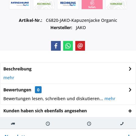
Artikel-Nr.:
C6820-JAKO-Kapuzenjacke Organic
Hersteller:
JAKO
Beschreibung
mehr
Bewertungen
0
Bewertungen lesen, schreiben und diskutieren...
mehr
Kunden haben sich ebenfalls angesehen
Kostenloser
Versand innerhalb von
Versand von
So erreichen
Versand ab €
7-10 Werktagen bei
veredelter Ware
Sie uns 0160