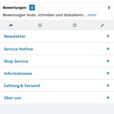
Bewertungen
0
Bewertungen lesen, schreiben und diskutieren...
mehr
Kostenloser
Versand innerhalb von
Versand von
So erreichen
Versand ab €
7-10 Werktagen bei
veredelter Ware
Sie uns 0160
Newsletter
250,-
Warenverfügbarkeit
innerhalb von 10-12
970 511 90
Bestellwert
Werktagen
Service Hotline
Shop Service
Informationen
Zahlung & Versand
Über uns