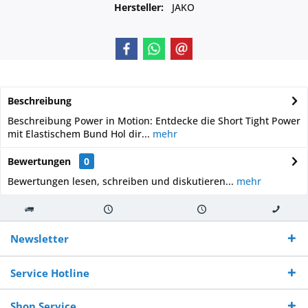
Hersteller:
JAKO
Beschreibung
Beschreibung Power in Motion: Entdecke die Short Tight Power
mit Elastischem Bund Hol dir...
mehr
Bewertungen
0
Bewertungen lesen, schreiben und diskutieren...
mehr
Kostenloser
Versand innerhalb von
Versand von
So erreichen
Versand ab €
7-10 Werktagen bei
veredelter Ware
Sie uns 0160
Newsletter
250,-
Warenverfügbarkeit
innerhalb von 10-12
970 511 90
Bestellwert
Werktagen
Service Hotline
Shop Service