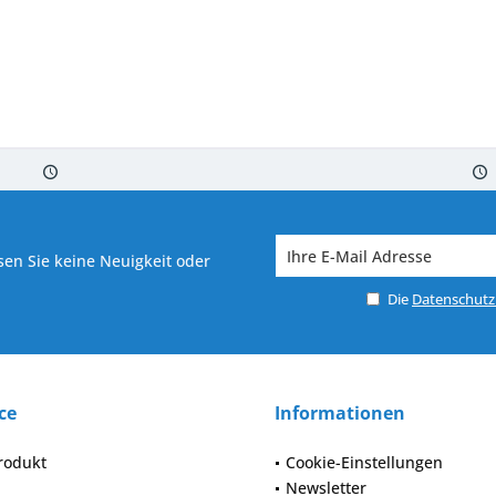
 7-10 Werktagen bei Warenverfügbarkeit
Versand von veredelter Ware in
en Sie keine Neuigkeit oder
Die
Datenschut
ce
Informationen
rodukt
Cookie-Einstellungen
Newsletter