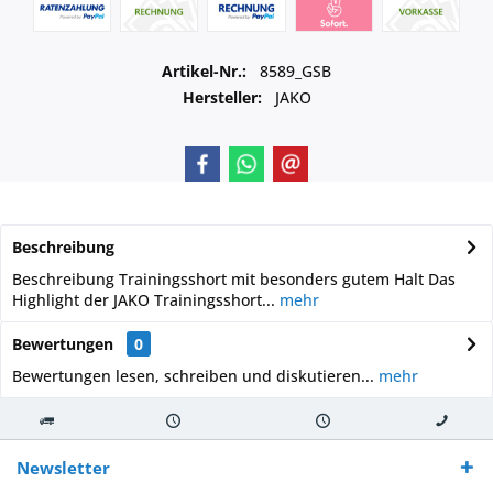
Artikel-Nr.:
8589_GSB
Hersteller:
JAKO
Beschreibung
Beschreibung Trainingsshort mit besonders gutem Halt Das
Highlight der JAKO Trainingsshort...
mehr
Bewertungen
0
Bewertungen lesen, schreiben und diskutieren...
mehr
Kostenloser
Versand innerhalb von
Versand von
So erreichen
Versand ab €
7-10 Werktagen bei
veredelter Ware
Sie uns 0160
Newsletter
250,-
Warenverfügbarkeit
innerhalb von 10-12
970 511 90
Bestellwert
Werktagen