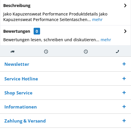
Beschreibung
Jako Kapuzensweat Performance Produktdetails Jako
Kapuzensweat Performance Seitentaschen...
mehr
Bewertungen
0
Bewertungen lesen, schreiben und diskutieren...
mehr
Kostenloser
Versand innerhalb von
Versand von
So erreichen
Versand ab €
7-10 Werktagen bei
veredelter Ware
Sie uns 0160
Newsletter
250,-
Warenverfügbarkeit
innerhalb von 10-12
970 511 90
Bestellwert
Werktagen
Service Hotline
Shop Service
Informationen
Zahlung & Versand