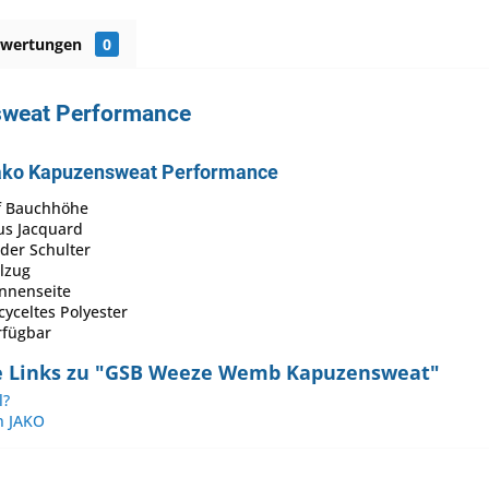
ewertungen
0
sweat Performance
Jako Kapuzensweat Performance
f Bauchhöhe
us Jacquard
der Schulter
lzug
Innenseite
cyceltes Polyester
rfügbar
e Links zu "GSB Weeze Wemb Kapuzensweat"
l?
n JAKO