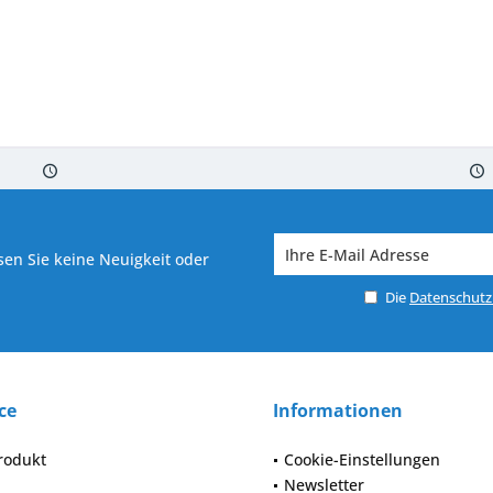
 7-10 Werktagen bei Warenverfügbarkeit
Versand von veredelter Ware in
en Sie keine Neuigkeit oder
Die
Datenschut
ce
Informationen
rodukt
Cookie-Einstellungen
Newsletter