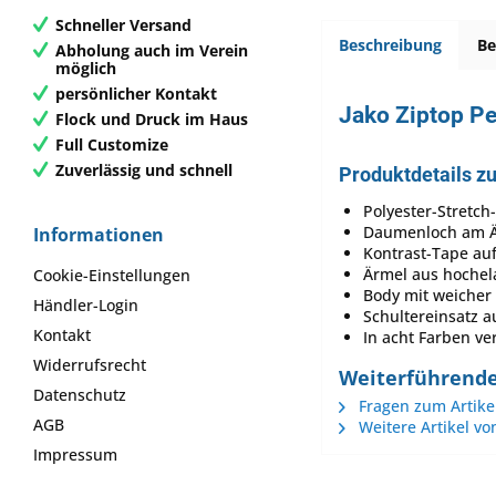
Schneller Versand
Beschreibung
B
Abholung auch im Verein
möglich
persönlicher Kontakt
Jako Ziptop P
Flock und Druck im Haus
Full Customize
Zuverlässig und schnell
Produktdetails z
Polyester-Stretch
Daumenloch am 
Informationen
Kontrast-Tape auf
Ärmel aus hochel
Cookie-Einstellungen
Body mit weicher 
Händler-Login
Schultereinsatz a
Kontakt
In acht Farben ve
Widerrufsrecht
Weiterführende
Datenschutz
Fragen zum Artike
AGB
Weitere Artikel vo
Impressum