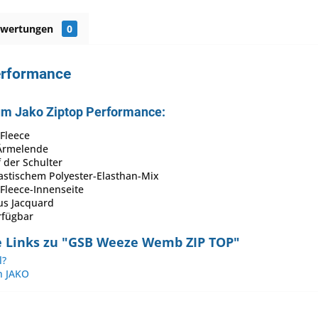
ewertungen
0
erformance
um Jako Ziptop Performance:
-Fleece
Ärmelende
 der Schulter
astischem Polyester-Elasthan-Mix
Fleece-Innenseite
us Jacquard
rfügbar
 Links zu "GSB Weeze Wemb ZIP TOP"
l?
n JAKO