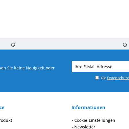
 7-10 Werktagen bei Warenverfügbarkeit
Versand von veredelter Ware in
en Sie keine Neuigkeit oder
Die
Datenschut
ce
Informationen
rodukt
Cookie-Einstellungen
Newsletter