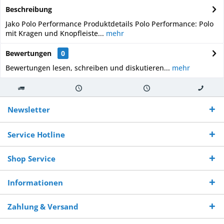
Beschreibung
Jako Polo Performance Produktdetails Polo Performance: Polo
mit Kragen und Knopfleiste...
mehr
Bewertungen
0
Bewertungen lesen, schreiben und diskutieren...
mehr
Kostenloser
Versand innerhalb von
Versand von
So erreichen
Versand ab €
7-10 Werktagen bei
veredelter Ware
Sie uns 0160
Newsletter
250,-
Warenverfügbarkeit
innerhalb von 10-12
970 511 90
Bestellwert
Werktagen
Service Hotline
Shop Service
Informationen
Zahlung & Versand