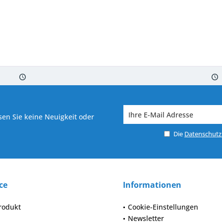
 7-10 Werktagen bei Warenverfügbarkeit
Versand von veredelter Ware in
en Sie keine Neuigkeit oder
Die
Datenschut
ce
Informationen
rodukt
Cookie-Einstellungen
Newsletter