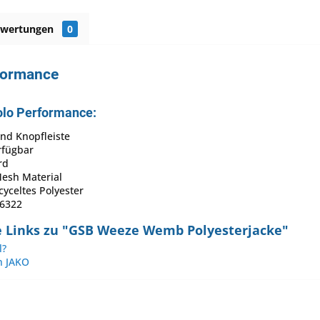
ewertungen
0
formance
olo Performance:
nd Knopfleiste
rfügbar
rd
Mesh Material
cyceltes Polyester
-6322
 Links zu "GSB Weeze Wemb Polyesterjacke"
l?
n JAKO