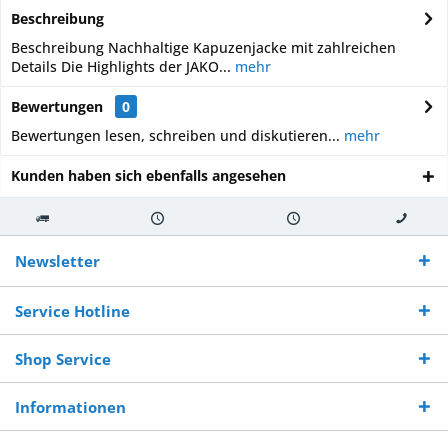
Beschreibung
Beschreibung Nachhaltige Kapuzenjacke mit zahlreichen
Details Die Highlights der JAKO...
mehr
Bewertungen
0
Bewertungen lesen, schreiben und diskutieren...
mehr
Kunden haben sich ebenfalls angesehen
Kostenloser
Versand innerhalb von
Versand von
So erreichen
Versand ab €
7-10 Werktagen bei
veredelter Ware
Sie uns 0160
Newsletter
250,-
Warenverfügbarkeit
innerhalb von 10-12
970 511 90
Bestellwert
Werktagen
Service Hotline
Shop Service
Informationen