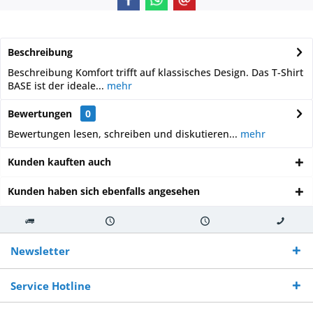
Beschreibung
Beschreibung Komfort trifft auf klassisches Design. Das T-Shirt
BASE ist der ideale...
mehr
Bewertungen
0
Bewertungen lesen, schreiben und diskutieren...
mehr
Kunden kauften auch
Kunden haben sich ebenfalls angesehen
Kostenloser
Versand innerhalb von
Versand von
So erreichen
Versand ab €
7-10 Werktagen bei
veredelter Ware
Sie uns 0160
Newsletter
250,-
Warenverfügbarkeit
innerhalb von 10-12
970 511 90
Bestellwert
Werktagen
Service Hotline