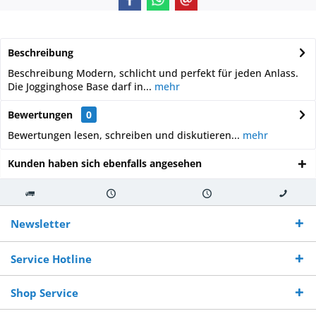
Beschreibung
Beschreibung Modern, schlicht und perfekt für jeden Anlass.
Die Jogginghose Base darf in...
mehr
Bewertungen
0
Bewertungen lesen, schreiben und diskutieren...
mehr
Kunden haben sich ebenfalls angesehen
Kostenloser
Versand innerhalb von
Versand von
So erreichen
Versand ab €
7-10 Werktagen bei
veredelter Ware
Sie uns 0160
Newsletter
250,-
Warenverfügbarkeit
innerhalb von 10-12
970 511 90
Bestellwert
Werktagen
Service Hotline
Shop Service