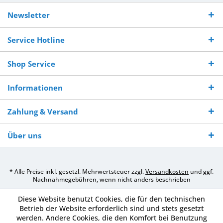
Kostenloser
Versand innerhalb von
Versand von
So erreichen
Versand ab €
7-10 Werktagen bei
veredelter Ware
Sie uns 0160
Newsletter
250,-
Warenverfügbarkeit
innerhalb von 10-12
970 511 90
Bestellwert
Werktagen
Service Hotline
Shop Service
Informationen
Zahlung & Versand
Über uns
* Alle Preise inkl. gesetzl. Mehrwertsteuer zzgl.
Versandkosten
und ggf.
Nachnahmegebühren, wenn nicht anders beschrieben
Diese Website benutzt Cookies, die für den technischen
Betrieb der Website erforderlich sind und stets gesetzt
werden. Andere Cookies, die den Komfort bei Benutzung