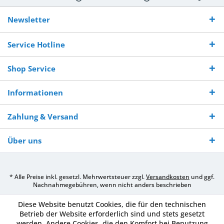
Kostenloser
Versand innerhalb von
Versand von
So erreichen
Versand ab €
7-10 Werktagen bei
veredelter Ware
Sie uns 0160
Newsletter
250,-
Warenverfügbarkeit
innerhalb von 10-12
970 511 90
Bestellwert
Werktagen
Service Hotline
Shop Service
Informationen
Zahlung & Versand
Über uns
* Alle Preise inkl. gesetzl. Mehrwertsteuer zzgl.
Versandkosten
und ggf.
Nachnahmegebühren, wenn nicht anders beschrieben
Diese Website benutzt Cookies, die für den technischen
Betrieb der Website erforderlich sind und stets gesetzt
werden. Andere Cookies, die den Komfort bei Benutzung