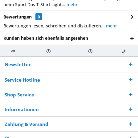
beim Sport Das T-Shirt Light...
mehr
Bewertungen
0
Bewertungen lesen, schreiben und diskutieren...
mehr
Kunden haben sich ebenfalls angesehen
Kostenloser
Versand innerhalb von
Versand von
So erreichen
Versand ab €
7-10 Werktagen bei
veredelter Ware
Sie uns 0160
Newsletter
250,-
Warenverfügbarkeit
innerhalb von 10-12
970 511 90
Bestellwert
Werktagen
Service Hotline
Shop Service
Informationen
Zahlung & Versand