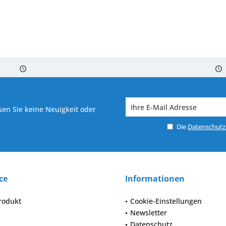
 7-10 Werktagen bei Warenverfügbarkeit
Versand von veredelter Ware in
en Sie keine Neuigkeit oder
Die
Datenschut
ce
Informationen
rodukt
Cookie-Einstellungen
Newsletter
Datenschutz