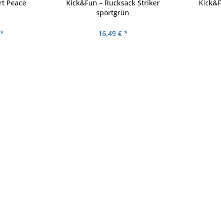
rt Peace
Kick&Fun – Rucksack Striker
Kick&F
sportgrün
 *
16,49 € *