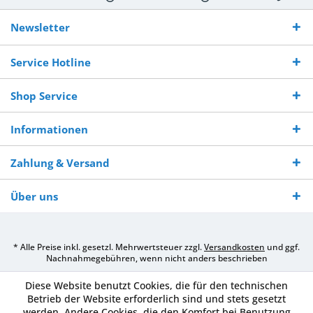
Kostenloser
Versand innerhalb von
Versand von
So erreichen
Versand ab €
7-10 Werktagen bei
veredelter Ware
Sie uns 0160
Newsletter
250,-
Warenverfügbarkeit
innerhalb von 10-12
970 511 90
Bestellwert
Werktagen
Service Hotline
Shop Service
Informationen
Zahlung & Versand
Über uns
* Alle Preise inkl. gesetzl. Mehrwertsteuer zzgl.
Versandkosten
und ggf.
Nachnahmegebühren, wenn nicht anders beschrieben
Diese Website benutzt Cookies, die für den technischen
Betrieb der Website erforderlich sind und stets gesetzt
werden. Andere Cookies, die den Komfort bei Benutzung