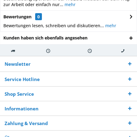
zur Arbeit oder einfach nur...
mehr
Bewertungen
0
Bewertungen lesen, schreiben und diskutieren...
mehr
Kunden haben sich ebenfalls angesehen
Kostenloser
Versand innerhalb von
Versand von
So erreichen
Versand ab €
7-10 Werktagen bei
veredelter Ware
Sie uns 0160
Newsletter
250,-
Warenverfügbarkeit
innerhalb von 10-12
970 511 90
Bestellwert
Werktagen
Service Hotline
Shop Service
Informationen
Zahlung & Versand