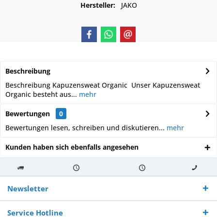
Hersteller:
JAKO
Beschreibung
Beschreibung Kapuzensweat Organic Unser Kapuzensweat
Organic besteht aus...
mehr
Bewertungen
0
Bewertungen lesen, schreiben und diskutieren...
mehr
Kunden haben sich ebenfalls angesehen
Kostenloser
Versand innerhalb von
Versand von
So erreichen
Versand ab €
7-10 Werktagen bei
veredelter Ware
Sie uns 0160
Newsletter
250,-
Warenverfügbarkeit
innerhalb von 10-12
970 511 90
Bestellwert
Werktagen
Service Hotline