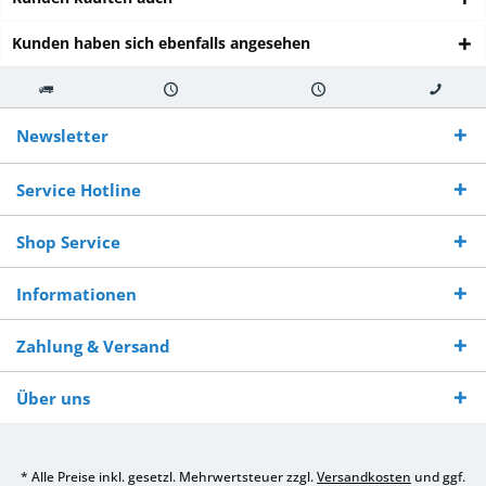
Kunden haben sich ebenfalls angesehen
Kostenloser
Versand innerhalb von
Versand von
So erreichen
Versand ab €
7-10 Werktagen bei
veredelter Ware
Sie uns 0160
Newsletter
250,-
Warenverfügbarkeit
innerhalb von 10-12
970 511 90
Bestellwert
Werktagen
Service Hotline
Shop Service
Informationen
Zahlung & Versand
Über uns
* Alle Preise inkl. gesetzl. Mehrwertsteuer zzgl.
Versandkosten
und ggf.