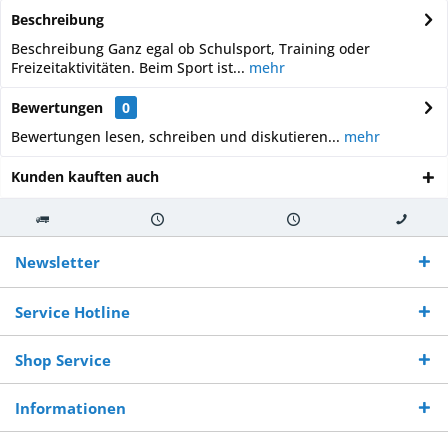
Beschreibung
Beschreibung Ganz egal ob Schulsport, Training oder
Freizeitaktivitäten. Beim Sport ist...
mehr
Bewertungen
0
Bewertungen lesen, schreiben und diskutieren...
mehr
Kunden kauften auch
Kostenloser
Versand innerhalb von
Versand von
So erreichen
Versand ab €
7-10 Werktagen bei
veredelter Ware
Sie uns 0160
Newsletter
250,-
Warenverfügbarkeit
innerhalb von 10-12
970 511 90
Bestellwert
Werktagen
Service Hotline
Shop Service
Informationen