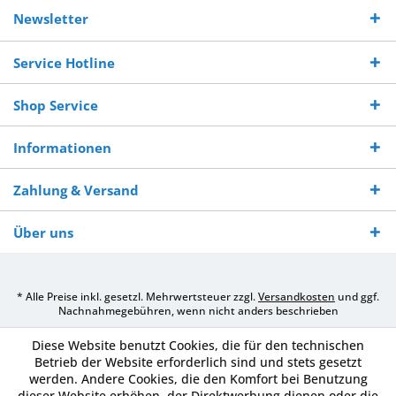
Kostenloser
Versand innerhalb von
Versand von
So erreichen
Versand ab €
7-10 Werktagen bei
veredelter Ware
Sie uns 0160
Newsletter
250,-
Warenverfügbarkeit
innerhalb von 10-12
970 511 90
Bestellwert
Werktagen
Service Hotline
Shop Service
Informationen
Zahlung & Versand
Über uns
* Alle Preise inkl. gesetzl. Mehrwertsteuer zzgl.
Versandkosten
und ggf.
Nachnahmegebühren, wenn nicht anders beschrieben
Diese Website benutzt Cookies, die für den technischen
Betrieb der Website erforderlich sind und stets gesetzt
werden. Andere Cookies, die den Komfort bei Benutzung
dieser Website erhöhen, der Direktwerbung dienen oder die