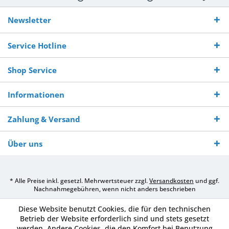
Kostenloser
Versand innerhalb von
Versand von
So erreichen
Versand ab €
7-10 Werktagen bei
veredelter Ware
Sie uns 0160
Newsletter
250,-
Warenverfügbarkeit
innerhalb von 10-12
970 511 90
Bestellwert
Werktagen
Service Hotline
Shop Service
Informationen
Zahlung & Versand
Über uns
* Alle Preise inkl. gesetzl. Mehrwertsteuer zzgl.
Versandkosten
und ggf.
Nachnahmegebühren, wenn nicht anders beschrieben
Diese Website benutzt Cookies, die für den technischen
Betrieb der Website erforderlich sind und stets gesetzt
werden. Andere Cookies, die den Komfort bei Benutzung