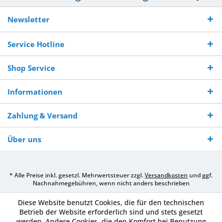
Kostenloser
Versand innerhalb von
Versand von
So erreichen
Versand ab €
7-10 Werktagen bei
veredelter Ware
Sie uns 0160
Newsletter
250,-
Warenverfügbarkeit
innerhalb von 10-12
970 511 90
Bestellwert
Werktagen
Service Hotline
Shop Service
Informationen
Zahlung & Versand
Über uns
* Alle Preise inkl. gesetzl. Mehrwertsteuer zzgl.
Versandkosten
und ggf.
Nachnahmegebühren, wenn nicht anders beschrieben
Diese Website benutzt Cookies, die für den technischen
Betrieb der Website erforderlich sind und stets gesetzt
werden. Andere Cookies, die den Komfort bei Benutzung