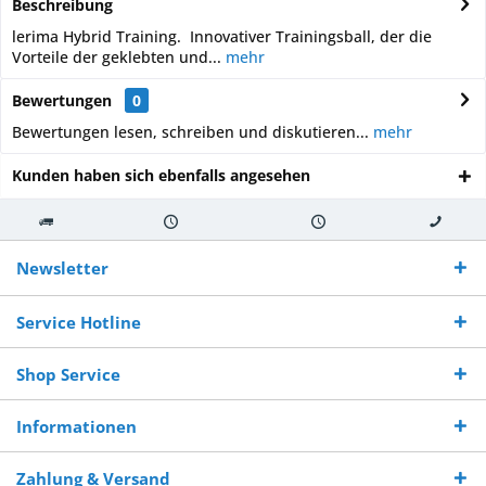
Beschreibung
lerima Hybrid Training. Innovativer Trainingsball, der die
Vorteile der geklebten und...
mehr
Bewertungen
0
Bewertungen lesen, schreiben und diskutieren...
mehr
Kunden haben sich ebenfalls angesehen
Kostenloser
Versand innerhalb von
Versand von
So erreichen
Versand ab €
7-10 Werktagen bei
veredelter Ware
Sie uns 0160
Newsletter
250,-
Warenverfügbarkeit
innerhalb von 10-12
970 511 90
Bestellwert
Werktagen
Service Hotline
Shop Service
Informationen
Zahlung & Versand