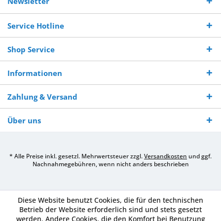
Newsletter
250,-
Warenverfügbarkeit
innerhalb von 10-12
970 511 90
Bestellwert
Werktagen
Service Hotline
Shop Service
Informationen
Zahlung & Versand
Über uns
* Alle Preise inkl. gesetzl. Mehrwertsteuer zzgl.
Versandkosten
und ggf.
Nachnahmegebühren, wenn nicht anders beschrieben
Diese Website benutzt Cookies, die für den technischen
Betrieb der Website erforderlich sind und stets gesetzt
werden. Andere Cookies, die den Komfort bei Benutzung