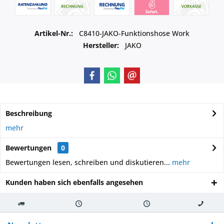
Artikel-Nr.:
C8410-JAKO-Funktionshose Work
Hersteller:
JAKO
Beschreibung
mehr
Bewertungen
0
Bewertungen lesen, schreiben und diskutieren...
mehr
Kunden haben sich ebenfalls angesehen
Kostenloser
Versand innerhalb von
Versand von
So erreichen
Versand ab €
7-10 Werktagen bei
veredelter Ware
Sie uns 0160