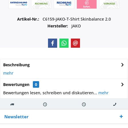
Artikel-Nr.:
C6159-JAKO-T-Shirt Skinbalance 2.0
Hersteller:
JAKO
Beschreibung
mehr
Bewertungen
0
Bewertungen lesen, schreiben und diskutieren...
mehr
Kostenloser
Versand innerhalb von
Versand von
So erreichen
Versand ab €
7-10 Werktagen bei
veredelter Ware
Sie uns 0160
Newsletter
250,-
Warenverfügbarkeit
innerhalb von 10-12
970 511 90
Bestellwert
Werktagen