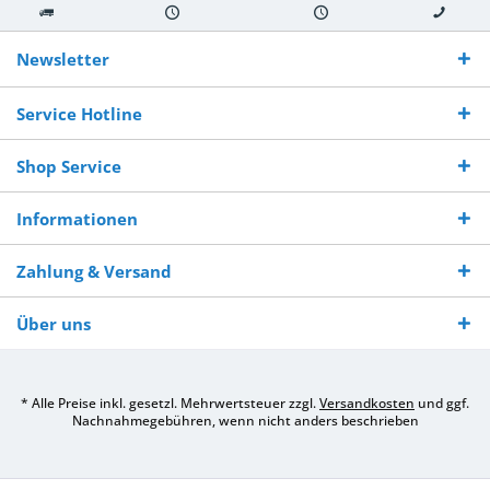
Kostenloser
Versand innerhalb von
Versand von
So erreichen
Versand ab €
7-10 Werktagen bei
veredelter Ware
Sie uns 0160
Newsletter
250,-
Warenverfügbarkeit
innerhalb von 10-12
970 511 90
Bestellwert
Werktagen
Service Hotline
Shop Service
Informationen
Zahlung & Versand
Über uns
* Alle Preise inkl. gesetzl. Mehrwertsteuer zzgl.
Versandkosten
und ggf.
Nachnahmegebühren, wenn nicht anders beschrieben