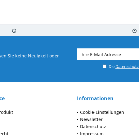
 7-10 Werktagen bei Warenverfügbarkeit
Versand von veredelter Ware in
en Sie keine Neuigkeit oder
Die
Datenschut
ce
Informationen
rodukt
Cookie-Einstellungen
Newsletter
Datenschutz
echt
Impressum