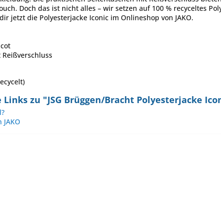
ouch. Doch das ist nicht alles – wir setzen auf 100 % recyceltes P
dir jetzt die Polyesterjacke Iconic im Onlineshop von JAKO.
icot
t Reißverschluss
ecycelt)
Links zu "JSG Brüggen/Bracht Polyesterjacke Ico
l?
n JAKO