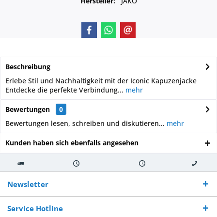
Hersteller:
JAKO
Beschreibung
Erlebe Stil und Nachhaltigkeit mit der Iconic Kapuzenjacke
Entdecke die perfekte Verbindung...
mehr
Bewertungen
0
Bewertungen lesen, schreiben und diskutieren...
mehr
Kunden haben sich ebenfalls angesehen
Kostenloser
Versand innerhalb von
Versand von
So erreichen
Versand ab €
7-10 Werktagen bei
veredelter Ware
Sie uns 0160
Newsletter
250,-
Warenverfügbarkeit
innerhalb von 10-12
970 511 90
Bestellwert
Werktagen
Service Hotline