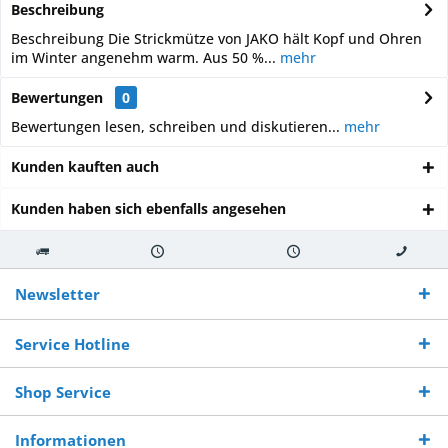
Beschreibung
Beschreibung Die Strickmütze von JAKO hält Kopf und Ohren
im Winter angenehm warm. Aus 50 %...
mehr
Bewertungen
0
Bewertungen lesen, schreiben und diskutieren...
mehr
Kunden kauften auch
Kunden haben sich ebenfalls angesehen
Kostenloser
Versand innerhalb von
Versand von
So erreichen
Versand ab €
7-10 Werktagen bei
veredelter Ware
Sie uns 0160
Newsletter
250,-
Warenverfügbarkeit
innerhalb von 10-12
970 511 90
Bestellwert
Werktagen
Service Hotline
Shop Service
Informationen